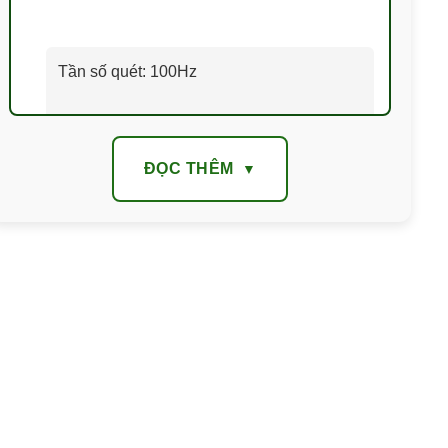
Tần số quét: 100Hz
Tấm nền: IPS
ĐỌC THÊM
Góc nhìn: 178°
Công nghệ bảo vệ mắt: Giảm ánh sáng
xanh
Thiết kế: Viền mỏng 3 cạnh