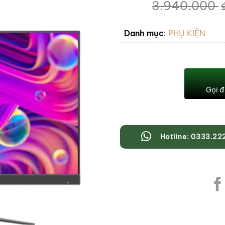
3.940.000
Danh mục
:
PHỤ KIỆN
Gọi đ
Hotline: 0333.22