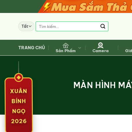
Bỏ
qua
nội
Tìm
dung
kiếm:
TRANG CHỦ
Sản Phẩm
Camera
Giớ
MÀN HÌNH MÁ
XUÂN
BÍNH
NGỌ
2026