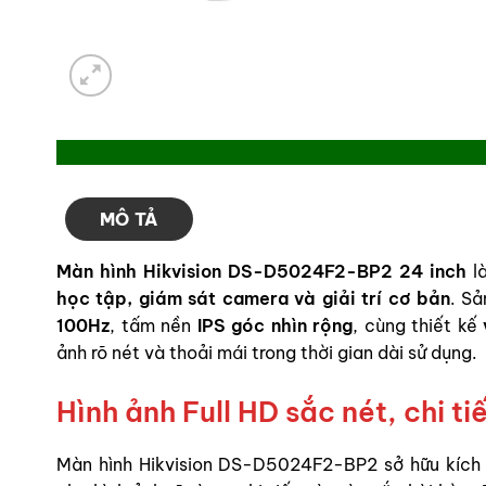
MÔ TẢ
Màn hình Hikvision DS-D5024F2-BP2 24 inch
là
học tập, giám sát camera và giải trí cơ bản
. S
100Hz
, tấm nền
IPS góc nhìn rộng
, cùng thiết kế
ảnh rõ nét và thoải mái trong thời gian dài sử dụng.
Hình ảnh Full HD sắc nét, chi ti
Màn hình Hikvision DS-D5024F2-BP2 sở hữu kích