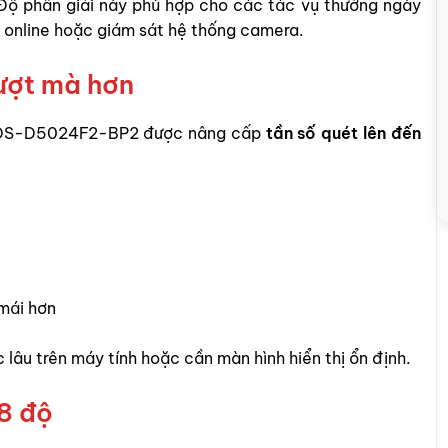
. Độ phân giải này phù hợp cho các tác vụ thường ngày
c online hoặc giám sát hệ thống camera.
mượt mà hơn
on DS-D5024F2-BP2 được nâng cấp
tần số quét lên đến
mái hơn
 lâu trên máy tính hoặc cần màn hình hiển thị ổn định.
78 độ