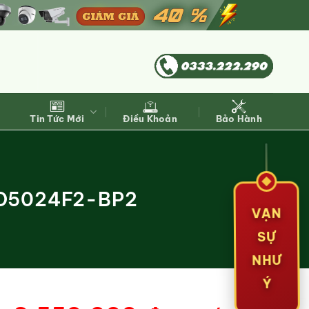
Tin Tức Mới
Điều Khoản
Bảo Hành
-D5024F2-BP2
VẠN
SỰ
NHƯ
Ý
Giá
Giá