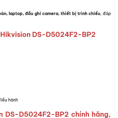
àn, laptop, đầu ghi camera, thiết bị trình chiếu
, đáp
h Hikvision DS-D5024F2-BP2
điều hành
ion DS-D5024F2-BP2
chính hãng,