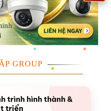
ẮP GROUP
h trình hình thành &
t triển