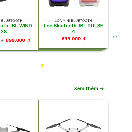
I BLUETOOTH
LOA MINI BLUETOOTH
ooth JBL WIND
Loa Bluetooth JBL PULSE
3S
4
Giá
Giá
699.000
₫
₫
899.000
₫
gốc
hiện
là:
tại
1.299.000 ₫.
là:
899.000 ₫.
Xem thêm