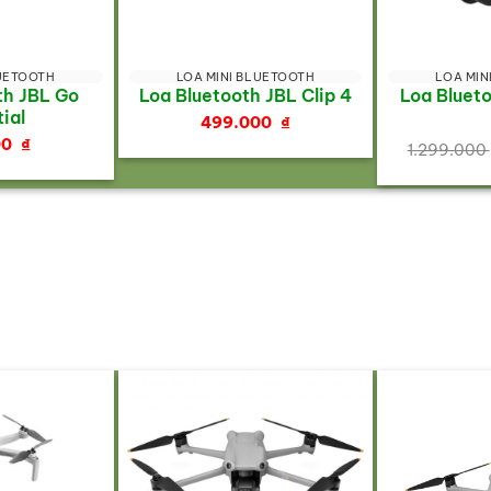
LUETOOTH
LOA MINI BLUETOOTH
LOA MIN
th JBL Go
Loa Bluetooth JBL Clip 4
Loa Bluet
ial
499.000
₫
00
₫
1.299.000