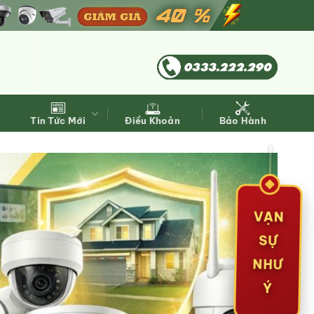
Tin Tức Mới
Điều Khoản
Bảo Hành
VẠN
SỰ
NHƯ
Ý