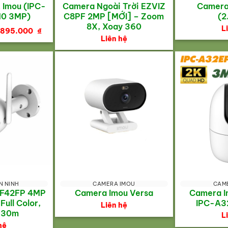
 Imou (IPC-
Camera Ngoài Trời EZVIZ
Camera
0 3MP)
C8PF 2MP [MỚI] – Zoom
(2
8X, Xoay 360
iá
Giá
L
.895.000
₫
ốc
hiện
Liên hệ
à:
tại
.990.000 ₫.
là:
1.895.000 ₫.
N NINH
CAMERA IMOU
CAM
 F42FP 4MP
Camera Imou Versa
Camera I
Full Color,
IPC-A3
Liên hệ
R 30m
L
hệ