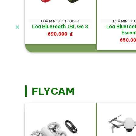
LOA MINI BLUETOOTH
LOA MINI B
Loa Bluetooth JBL Go 3
Loa Bluetoo
Essent
690.000
₫
650.0
FLYCAM