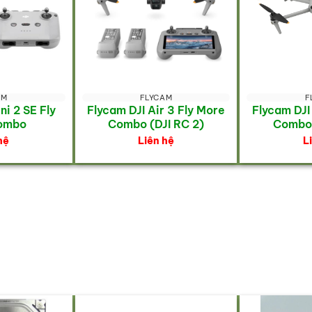
AM
FLYCAM
F
ni 2 SE Fly
Flycam DJI Air 3 Fly More
Flycam DJI
ombo
Combo (DJI RC 2)
Combo 
hệ
Liên hệ
L