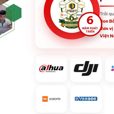
Trải q
6
Bon B
đơn vị
NĂM PHÁT
TRIỂN
Việt 