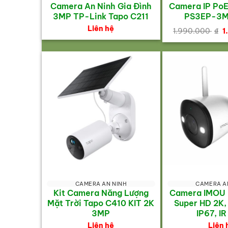
Camera An Ninh Gia Đình
Camera IP PoE
3MP TP-Link Tapo C211
PS3EP-3M
G
Liên hệ
1.990.000
₫
1
g
l
1
CAMERA AN NINH
CAMERA A
Kit Camera Năng Lượng
Camera IMOU
Mặt Trời Tapo C410 KIT 2K
Super HD 2K, 
3MP
IP67, I
Liên hệ
Liên 