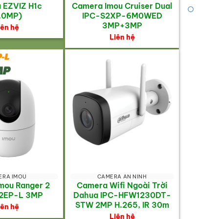
 EZVIZ H1c
Camera Imou Cruiser Dual
.0MP)
IPC-S2XP-6M0WED
3MP+3MP
iên hệ
Liên hệ
ERA IMOU
CAMERA AN NINH
mou Ranger 2
Camera Wifi Ngoài Trời
2EP-L 3MP
Dahua IPC-HFW1230DT-
STW 2MP H.265, IR 30m
iên hệ
Liên hệ