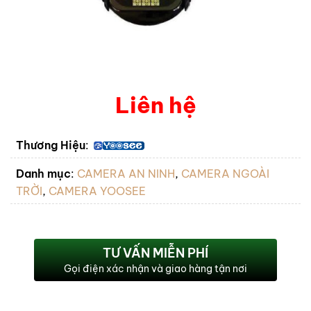
Liên hệ
Thương Hiệu
:
Danh mục
:
CAMERA AN NINH
,
CAMERA NGOÀI
TRỜI
,
CAMERA YOOSEE
TƯ VẤN MIỄN PHÍ
Gọi điện xác nhận và giao hàng tận nơi