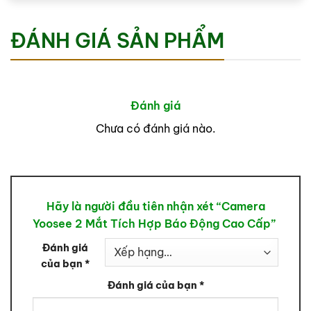
ĐÁNH GIÁ SẢN PHẨM
Phát hiện cảnh báo chống trộm bằng còi hú
Có thể set giờ báo động theo ý muốn
Đánh giá
Chưa có đánh giá nào.
Hãy là người đầu tiên nhận xét “Camera
Yoosee 2 Mắt Tích Hợp Báo Động Cao Cấp”
Đánh giá
của bạn
*
Đánh giá của bạn
*