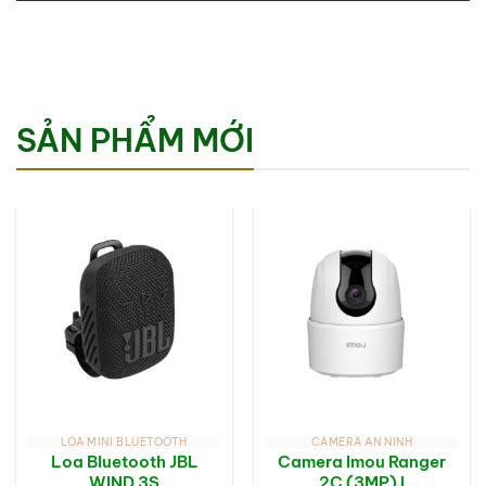
SẢN PHẨM MỚI
LOA MINI BLUETOOTH
CAMERA AN NINH
Loa Bluetooth JBL
Camera Imou Ranger
WIND 3S
2C (3MP) I