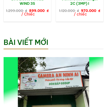
WIND 3S
2C (3MP) I
Giá
Giá
Giá
Giá
1.299.000
₫
899.000
₫
1.120.000
₫
970.000
₫
gốc
hiện
gốc
hiệ
/ Chiếc
/ chiếc
là:
tại
là:
tại
1.299.000 ₫.
là:
1.120.000 ₫.
là:
899.000 ₫.
970
BÀI VIẾT MỚI