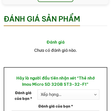
Hỗ trợ ghi hình: Video HD, chụp liên tục
ĐÁNH GIÁ SẢN PHẨM
Thời gian lưu trữ: Khoảng 5–7 ngày (ghi hình liên tục
24/24)
Đánh giá
Chưa có đánh giá nào.
Ứng dụng: Camera IP, camera hành trình và thiết bị
hỗ trợ microSD
Hãy là người đầu tiên nhận xét “Thẻ nhớ
Imou Micro SD 32GB ST3-32-F1”
Đánh giá
của bạn
*
Đánh giá của bạn
*