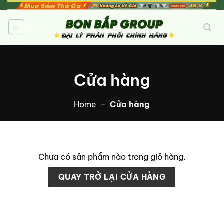
Bỏ
qua
nội
dung
Cửa hàng
Home
-
Cửa hàng
Chưa có sản phẩm nào trong giỏ hàng.
QUAY TRỞ LẠI CỬA HÀNG