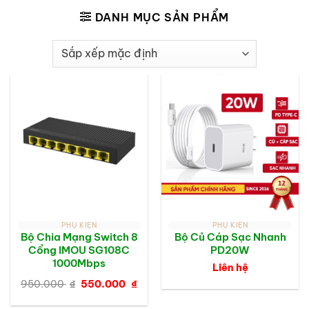
DANH MỤC SẢN PHẨM
PHỤ KIỆN
PHỤ KIỆN
Bộ Chia Mạng Switch 8
Bộ Củ Cáp Sạc Nhanh
Cổng IMOU SG108C
PD20W
1000Mbps
Liên hệ
Giá
Giá
950.000
₫
550.000
₫
gốc
hiện
là:
tại