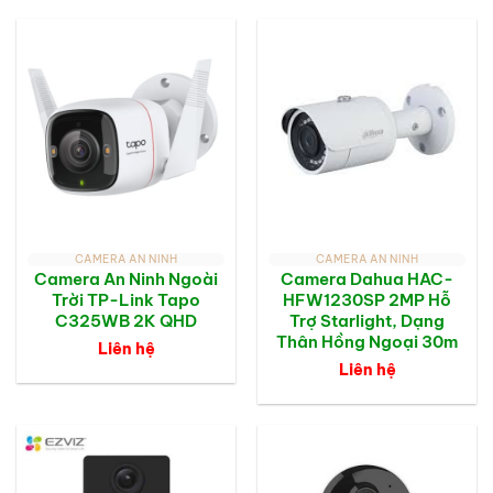
CAMERA AN NINH
CAMERA AN NINH
Camera An Ninh Ngoài
Camera Dahua HAC-
Trời TP-Link Tapo
HFW1230SP 2MP Hỗ
C325WB 2K QHD
Trợ Starlight, Dạng
Thân Hồng Ngoại 30m
Liên hệ
Liên hệ