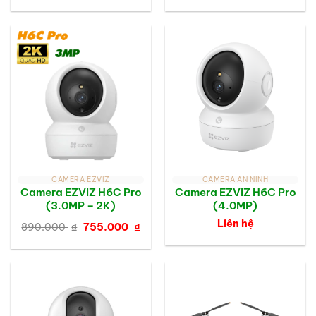
CAMERA EZVIZ
CAMERA AN NINH
Camera EZVIZ H6C Pro
Camera EZVIZ H6C Pro
(3.0MP – 2K)
(4.0MP)
Giá
Giá
Liên hệ
890.000
₫
755.000
₫
gốc
hiện
là:
tại
890.000 ₫.
là:
755.000 ₫.