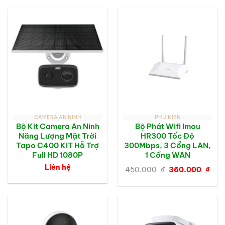
950.000 ₫.
là:
550.000 ₫.
CAMERA AN NINH
PHỤ KIỆN
Bộ Kit Camera An Ninh
Bộ Phát Wifi Imou
Năng Lượng Mặt Trời
HR300 Tốc Độ
Tapo C400 KIT Hỗ Trợ
300Mbps, 3 Cổng LAN,
Full HD 1080P
1 Cổng WAN
Giá
Giá
Liên hệ
450.000
₫
360.000
₫
gốc
hiệ
là:
tại
450.000 ₫.
là:
360