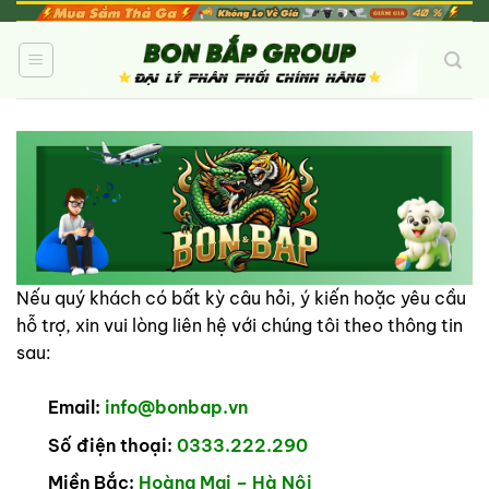
Bỏ
qua
nội
dung
Nếu quý khách có bất kỳ câu hỏi, ý kiến hoặc yêu cầu
hỗ trợ, xin vui lòng liên hệ với chúng tôi theo thông tin
sau:
Email:
info@bonbap.vn
Số điện thoại:
0333.222.290
Miền Bắc:
Hoàng Mai – Hà Nội