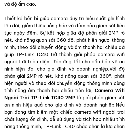
và độ ẩm cao.
Thiết kế bền bỉ giúp camera duy trì hiệu suất ghi hình
lâu dài, giảm thiểu hỏng hóc và đảm bảo giám sát liên
tục ngày đêm. Sự kết hợp giữa độ phân giải 2MP rõ
nét, khả năng quan sát 360 độ, phát hiện người thông
minh, theo dõi chuyển động và âm thanh hai chiều đã
giúp TP-Link TC40 trở thành giải pháp camera wifi
ngoài trời toàn diện, đáp ứng tốt nhu cầu bảo vệ an
ninh hiện đại cho gia đình và doanh nghiệp.Với độ
phân giải 2MP rõ nét, khả năng quan sát 360°, phát
hiện người và theo dõi chuyển động thông minh cùng
tính năng âm thanh hai chiều tiện lợi,
Camera Wifi
Ngoài Trời TP-Link TC40 2MP
là giải pháp giám sát
an ninh hiệu quả cho gia đình và doanh nghiệp.Nếu
bạn đang tìm kiếm một chiếc camera wifi ngoài trời
chất lượng ổn định, dễ sử dụng và tích hợp nhiều tính
năng thông minh, TP-Link TC40 chắc chắn là lựa chọn