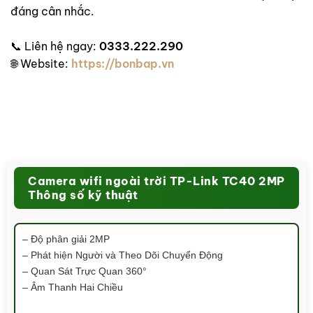
đáng cân nhắc.
📞 Liên hệ ngay:
0333.222.290
🌐 Website:
https://bonbap.vn
Camera wifi ngoài trời TP-Link TC40 2MP
Thông số kỹ thuật
– Độ phân giải 2MP
– Phát hiện Người và Theo Dõi Chuyển Động
– Quan Sát Trực Quan 360°
– Âm Thanh Hai Chiều