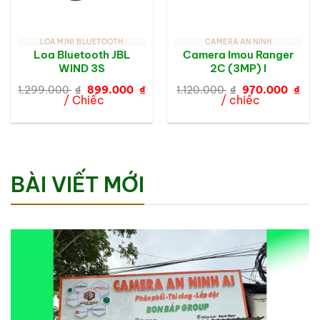
LOA MINI BLUETOOTH
CAMERA AN NINH
Loa Bluetooth JBL
Camera Imou Ranger
WIND 3S
2C (3MP) I
Giá
Giá
Giá
Giá
1.299.000
₫
899.000
₫
1.120.000
₫
970.000
₫
gốc
hiện
gốc
hiệ
/ Chiếc
/ chiếc
là:
tại
là:
tại
1.299.000 ₫.
là:
1.120.000 ₫.
là:
899.000 ₫.
970
BÀI VIẾT MỚI