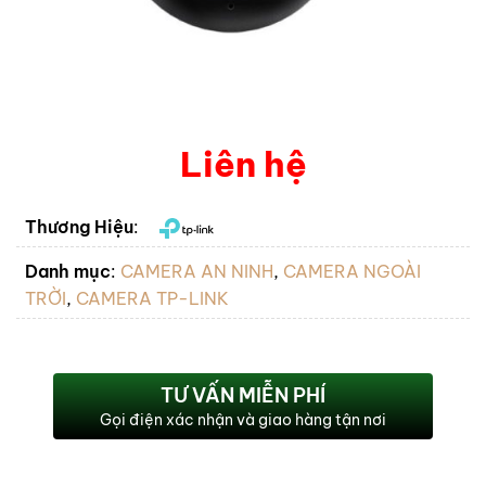
Liên hệ
Thương Hiệu
:
Danh mục
:
CAMERA AN NINH
,
CAMERA NGOÀI
TRỜI
,
CAMERA TP-LINK
TƯ VẤN MIỄN PHÍ
Gọi điện xác nhận và giao hàng tận nơi