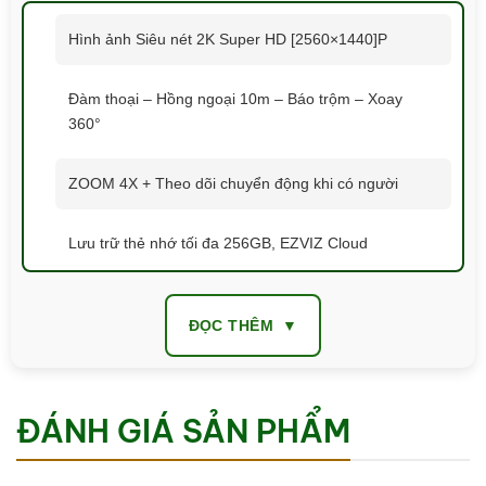
Hình ảnh Siêu nét 2K Super HD [2560×1440]P
Đàm thoại – Hồng ngoại 10m – Báo trộm – Xoay
360°
ZOOM 4X + Theo dõi chuyển động khi có người
Lưu trữ thẻ nhớ tối đa 256GB, EZVIZ Cloud
Màn trập riêng tư – Lưu trữ dữ liệu bảo mật
ĐỌC THÊM
Dễ dàng lắp đặt và xem trên điện thoại, máy tính…
ĐÁNH GIÁ SẢN PHẨM