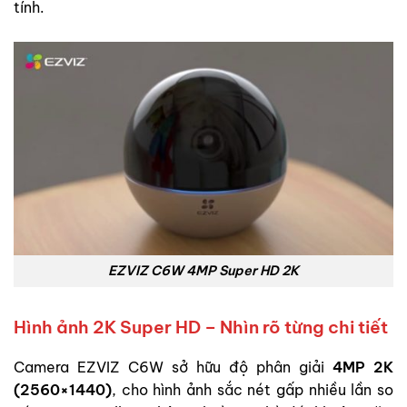
tính.
EZVIZ C6W 4MP Super HD 2K
Hình ảnh 2K Super HD – Nhìn rõ từng chi tiết
Camera EZVIZ C6W sở hữu độ phân giải
4MP 2K
(2560×1440)
, cho hình ảnh sắc nét gấp nhiều lần so