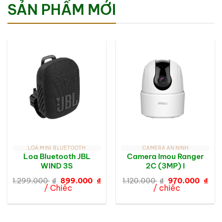
SẢN PHẨM MỚI
LOA MINI BLUETOOTH
CAMERA AN NINH
Loa Bluetooth JBL
Camera Imou Ranger
WIND 3S
2C (3MP) I
Giá
Giá
Giá
Giá
1.299.000
₫
899.000
₫
1.120.000
₫
970.000
₫
gốc
hiện
gốc
hiệ
/ Chiếc
/ chiếc
là:
tại
là:
tại
1.299.000 ₫.
là:
1.120.000 ₫.
là:
899.000 ₫.
970