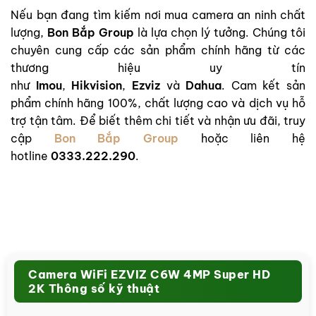
Nếu bạn đang tìm kiếm nơi mua camera an ninh chất
lượng,
Bon Bắp Group
là lựa chọn lý tưởng. Chúng tôi
chuyên cung cấp các sản phẩm chính hãng từ các
thương hiệu uy tín
như
Imou
,
Hikvision
,
Ezviz
và
Dahua
. Cam kết sản
phẩm chính hãng 100%, chất lượng cao và dịch vụ hỗ
trợ tận tâm. Để biết thêm chi tiết và nhận ưu đãi, truy
cập
Bon Bắp Group
hoặc liên hệ
hotline
0333.222.290
.
Camera WiFi EZVIZ C6W 4MP Super HD
2K Thông số kỹ thuật