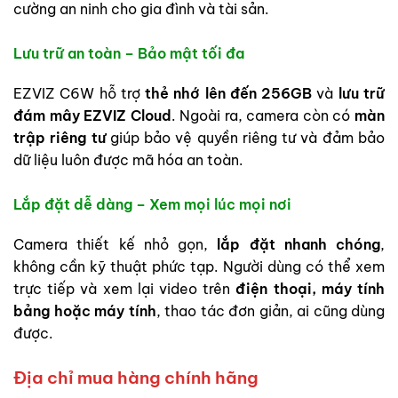
cường an ninh cho gia đình và tài sản.
Lưu trữ an toàn – Bảo mật tối đa
EZVIZ C6W hỗ trợ
thẻ nhớ lên đến 256GB
và
lưu trữ
đám mây EZVIZ Cloud
. Ngoài ra, camera còn có
màn
trập riêng tư
giúp bảo vệ quyền riêng tư và đảm bảo
dữ liệu luôn được mã hóa an toàn.
Lắp đặt dễ dàng – Xem mọi lúc mọi nơi
Camera thiết kế nhỏ gọn,
lắp đặt nhanh chóng
,
không cần kỹ thuật phức tạp. Người dùng có thể xem
trực tiếp và xem lại video trên
điện thoại, máy tính
bảng hoặc máy tính
, thao tác đơn giản, ai cũng dùng
được.
Địa chỉ mua hàng chính hãng