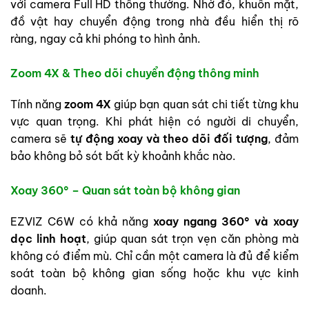
với camera Full HD thông thường. Nhờ đó, khuôn mặt,
đồ vật hay chuyển động trong nhà đều hiển thị rõ
ràng, ngay cả khi phóng to hình ảnh.
Zoom 4X & Theo dõi chuyển động thông minh
Tính năng
zoom 4X
giúp bạn quan sát chi tiết từng khu
vực quan trọng. Khi phát hiện có người di chuyển,
camera sẽ
tự động xoay và theo dõi đối tượng
, đảm
bảo không bỏ sót bất kỳ khoảnh khắc nào.
Xoay 360° – Quan sát toàn bộ không gian
EZVIZ C6W có khả năng
xoay ngang 360° và xoay
dọc linh hoạt
, giúp quan sát trọn vẹn căn phòng mà
không có điểm mù. Chỉ cần một camera là đủ để kiểm
soát toàn bộ không gian sống hoặc khu vực kinh
doanh.