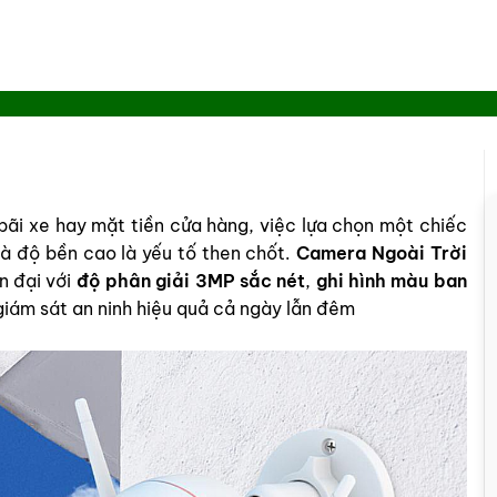
 bãi xe hay mặt tiền cửa hàng, việc lựa chọn một chiếc
và độ bền cao là yếu tố then chốt.
Camera Ngoài Trời
n đại với
độ phân giải 3MP sắc nét
,
ghi hình màu ban
 giám sát an ninh hiệu quả cả ngày lẫn đêm