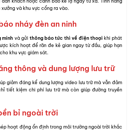
g dẫn khách hoặc cảnh báo kẻ lạ ngay từ xa. Tính năng
à xưởng và khu vực cổng ra vào.
báo nháy đèn an ninh
g minh
và gửi
thông báo tức thì về điện thoại
khi phát
ược kích hoạt để răn đe kẻ gian ngay từ đầu, giúp hạn
 cho khu vực giám sát.
ng thông và dung lượng lưu trữ
giúp giảm đáng kể dung lượng video lưu trữ mà vẫn đảm
ỉ tiết kiệm chi phí lưu trữ mà còn giúp đường truyền
ền bỉ ngoài trời
hép hoạt động ổn định trong môi trường ngoài trời khắc