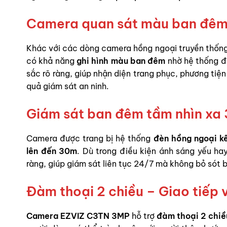
Camera quan sát màu ban đêm 
Khác với các dòng camera hồng ngoại truyền thống c
có khả năng
ghi hình màu ban đêm
nhờ hệ thống đè
sắc rõ ràng, giúp nhận diện trang phục, phương tiệ
quả giám sát an ninh.
Giám sát ban đêm tầm nhìn xa
Camera được trang bị hệ thống
đèn hồng ngoại k
lên đến 30m
. Dù trong điều kiện ánh sáng yếu h
ràng, giúp giám sát liên tục 24/7 mà không bỏ sót b
Đàm thoại 2 chiều – Giao tiếp 
Camera EZVIZ C3TN 3MP
hỗ trợ
đàm thoại 2 chiề