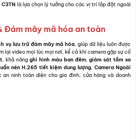
Z C3TN
là lựa chọn lý tưởng cho các vị trí lắp đặt ngoài
D & Đám mây mã hóa an toàn
ch vụ lưu trữ đám mây mã hóa
, giúp dữ liệu luôn được
 lại video mọi lúc mọi nơi, kể cả khi camera gặp sự cố
t
, khả năng
ghi hình màu ban đêm
,
giám sát tầm xa
uẩn nén H.265 tiết kiệm dung lượng
,
Camera Ngoài
t an ninh toàn diện cho gia đình, cửa hàng và doanh