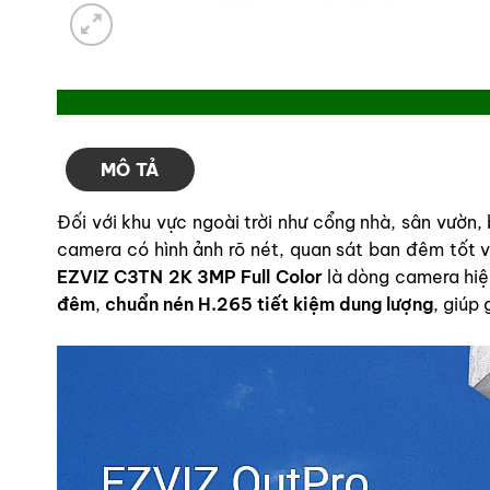
MÔ TẢ
Đối với khu vực ngoài trời như cổng nhà, sân vườn,
camera có hình ảnh rõ nét, quan sát ban đêm tốt 
EZVIZ C3TN 2K 3MP Full Color
là dòng camera hiệ
đêm
,
chuẩn nén H.265 tiết kiệm dung lượng
, giúp