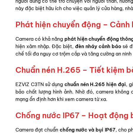
người dùng có thể trò chuyện với người thân, hướn
này đặc biệt hữu ích cho việc quản lý cửa hàng, nh
Phát hiện chuyển động – Cảnh 
Camera có khả năng
phát hiện chuyển động thôn
hiện xâm nhập. Đặc biệt,
đèn nháy cảnh báo
sẽ đ
chế tối đa nguy cơ trộm cắp và tăng cường an ninh
Chuẩn nén H.265 – Tiết kiệm bă
EZVIZ C3TN sử dụng
chuẩn nén H.265 hiện đại
, 
bảo chất lượng hình ảnh. Nhờ đó, camera không ch
mạng ổn định hơn khi xem camera từ xa.
Chống nước IP67 – Hoạt động b
Camera đạt chuẩn
chống nước và bụi IP67
, cho p