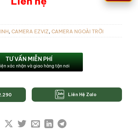
Liên hệ
INH
,
CAMERA EZVIZ
,
CAMERA NGOÀI TRỜI
TƯ VẤN MIỄN PHÍ
iện xác nhận và giao hàng tận nơi
Liên Hệ Zalo
2.290