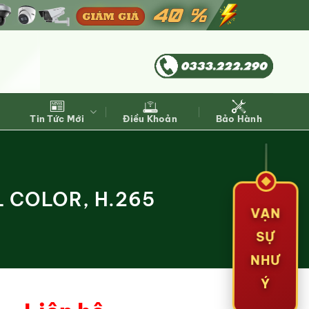
Tin Tức Mới
Điều Khoản
Bảo Hành
L COLOR, H.265
VẠN
SỰ
NHƯ
Ý