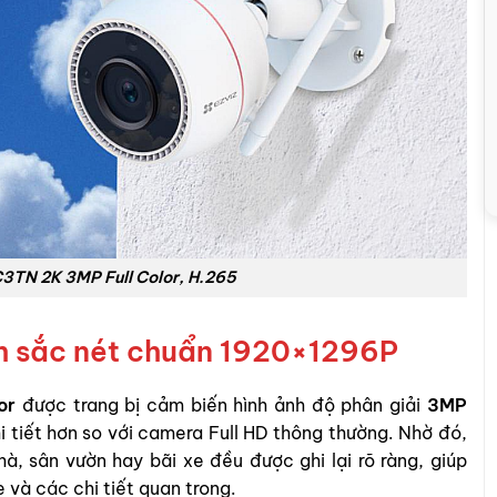
C3TN 2K 3MP Full Color, H.265
nh sắc nét chuẩn 1920×1296P
or
được trang bị cảm biến hình ảnh độ phân giải
3MP
i tiết hơn so với camera Full HD thông thường. Nhờ đó,
à, sân vườn hay bãi xe đều được ghi lại rõ ràng, giúp
 và các chi tiết quan trọng.