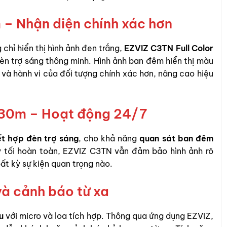
– Nhận diện chính xác hơn
hỉ hiển thị hình ảnh đen trắng,
EZVIZ C3TN Full Color
n trợ sáng thông minh. Hình ảnh ban đêm hiển thị màu
n và hành vi của đối tượng chính xác hơn, nâng cao hiệu
 30m – Hoạt động 24/7
ết hợp đèn trợ sáng
, cho khả năng
quan sát ban đêm
ay tối hoàn toàn, EZVIZ C3TN vẫn đảm bảo hình ảnh rõ
ất kỳ sự kiện quan trọng nào.
và cảnh báo từ xa
u
với micro và loa tích hợp. Thông qua ứng dụng EZVIZ,