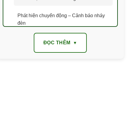
Phát hiện chuyển động – Cảnh báo nháy
đèn
Giám sát ban đêm tầm nhìn 30m
ĐỌC THÊM
Lưu trữ thẻ nhớ SD – Đám mây mã hóa