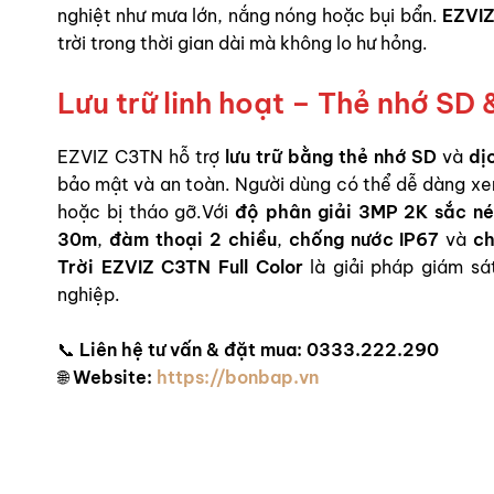
nghiệt như mưa lớn, nắng nóng hoặc bụi bẩn.
EZVI
trời trong thời gian dài mà không lo hư hỏng.
Lưu trữ linh hoạt – Thẻ nhớ S
EZVIZ C3TN hỗ trợ
lưu trữ bằng thẻ nhớ SD
và
dị
bảo mật và an toàn. Người dùng có thể dễ dàng xem
hoặc bị tháo gỡ.Với
độ phân giải 3MP 2K sắc né
30m
,
đàm thoại 2 chiều
,
chống nước IP67
và
ch
Trời EZVIZ C3TN Full Color
là giải pháp giám sá
nghiệp.
📞
Liên hệ tư vấn & đặt mua:
0333.222.290
🌐
Website:
https://bonbap.vn