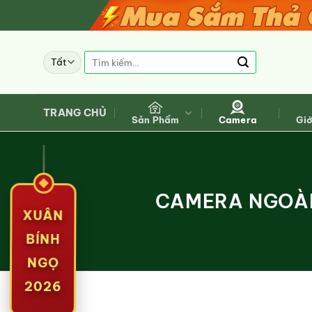
Bỏ
qua
nội
Tìm
dung
kiếm:
TRANG CHỦ
Sản Phẩm
Camera
Giớ
CAMERA NGOÀI 
XUÂN
BÍNH
NGỌ
2026