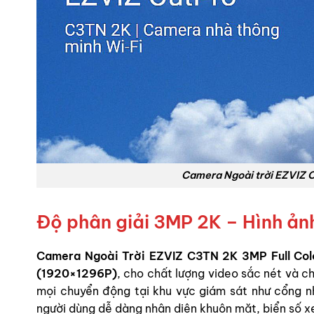
Camera Ngoài trời EZVIZ 
Độ phân giải 3MP 2K – Hình ả
Camera Ngoài Trời EZVIZ C3TN 2K 3MP Full Col
(1920×1296P)
, cho chất lượng video sắc nét và ch
mọi chuyển động tại khu vực giám sát như cổng nh
người dùng dễ dàng nhận diện khuôn mặt, biển số xe