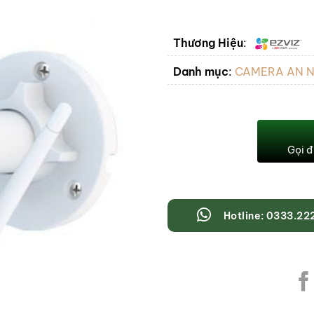
Thương Hiệu
:
Danh mục
:
CAMERA AN N
Gọi đ
Hotline: 0333.22