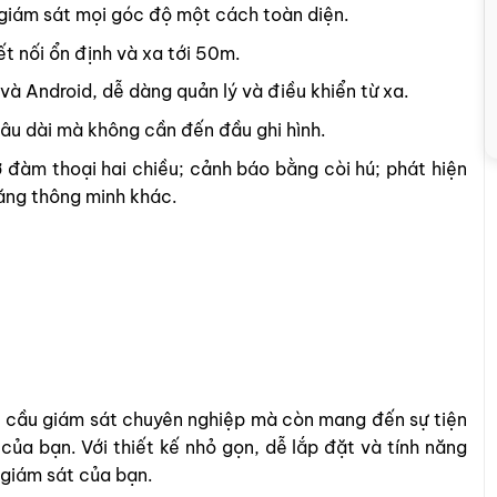
 giám sát mọi góc độ một cách toàn diện.
t nối ổn định và xa tới 50m.
 và Android, dễ dàng quản lý và điều khiển từ xa.
 lâu dài mà không cần đến đầu ghi hình.
rợ đàm thoại hai chiều; cảnh báo bằng còi hú; phát hiện
năng thông minh khác.
ầu giám sát chuyên nghiệp mà còn mang đến sự tiện
 của bạn. Với thiết kế nhỏ gọn, dễ lắp đặt và tính năng
 giám sát của bạn.