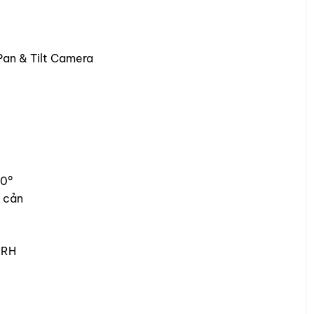
n & Tilt Camera
90°
 cản
%RH