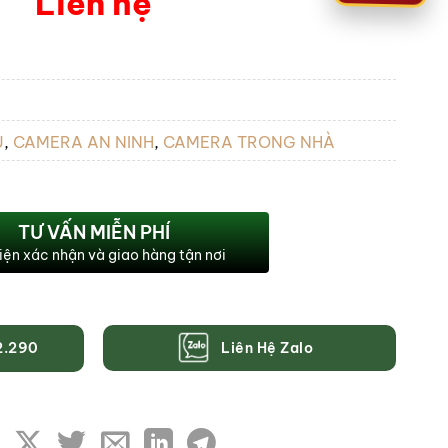
Liên hệ
U
,
CAMERA AN NINH
,
CAMERA TRONG NHÀ
TƯ VẤN MIỄN PHÍ
iện xác nhận và giao hàng tận nơi
Liên Hệ Zalo
2.290