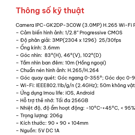
Thông số kỹ thuật
Camera IPC-GK2DP-3C0W (3.0MP) H.265 Wi-Fi Pa
– Cảm biến hình ảnh: 1/2.8” Progressive CMOS
– Độ phân giải: 3MP(2304 x 1296) 25/30fps
– Ống kính: 3.6mm
– Góc nhìn: 83°(H), 46°(V), 102°(D)
– Tầm nhìn ban đêm: 10m (Hồng ngoại)
– Chuẩn nén hình ảnh: H.265/H.264
– Góc quay quét: Góc ngang 0~355°; Góc dọc 0~
– Wi-Fi: IEEE802.11b/g/n (2.4GHz); 50m không vật
– Ứng dụng Imou life: iOS, Android
– Hỗ trợ thẻ nhớ: Tối đa 256GB
– Nhiệt độ, độ ẩm hoạt động: -10°C~+45°C, < 95
– Trọng lượng: 206g
– Kích thước: 90 × 90 × 104mm
– Nguồn: 5V DC 1A