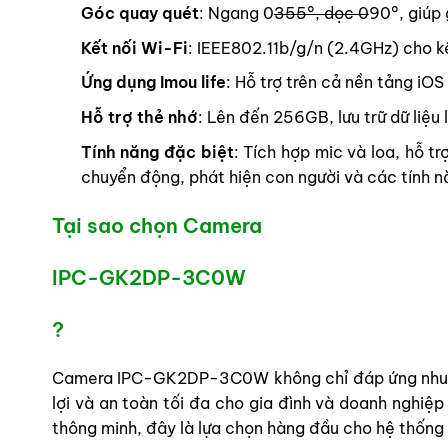
Góc quay quét
: Ngang 0
355°, dọc 0
90°, giúp
Kết nối Wi-Fi
: IEEE802.11b/g/n (2.4GHz) cho kế
Ứng dụng Imou life
: Hỗ trợ trên cả nền tảng iOS
Hỗ trợ thẻ nhớ
: Lên đến 256GB, lưu trữ dữ liệu
Tính năng đặc biệt
: Tích hợp mic và loa, hỗ t
chuyển động, phát hiện con người và các tính 
Tại sao chọn Camera
IPC-GK2DP-3C0W
?
Camera IPC-GK2DP-3C0W không chỉ đáp ứng nhu c
lợi và an toàn tối đa cho gia đình và doanh nghiệp
thông minh, đây là lựa chọn hàng đầu cho hệ thống