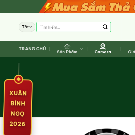
Bỏ
qua
nội
Tìm
dung
kiếm:
TRANG CHỦ
Sản Phẩm
Camera
Giớ
XUÂN
BÍNH
NGỌ
2026