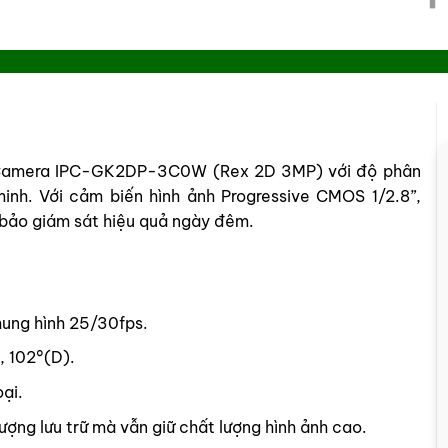
ủa Camera IPC-GK2DP-3C0W (Rex 2D 3MP) với độ phân
inh. Với cảm biến hình ảnh Progressive CMOS 1/2.8”,
 bảo giám sát hiệu quả ngày đêm.
hung hình 25/30fps.
, 102°(D).
ại.
ợng lưu trữ mà vẫn giữ chất lượng hình ảnh cao.