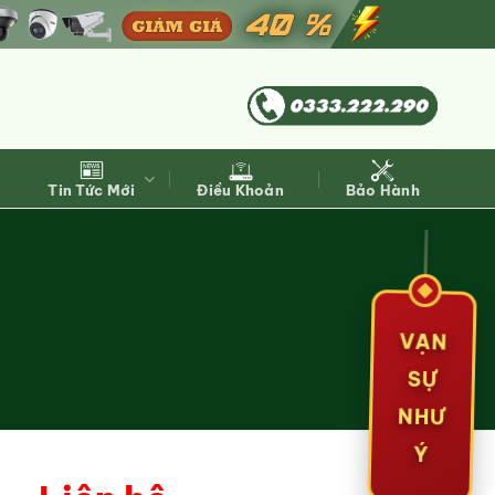
Tin Tức Mới
Điều Khoản
Bảo Hành
VẠN
SỰ
NHƯ
Ý