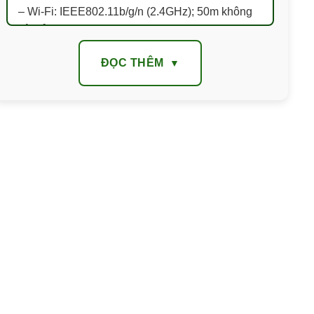
– Wi-Fi: IEEE802.11b/g/n (2.4GHz); 50m không
vật cản
– Ứng dụng Imou life: iOS, Android
ĐỌC THÊM
– Hỗ trợ thẻ nhớ: Tối đa 256GB
– Nhiệt độ, độ ẩm hoạt động: -10°C~+45°C, <
95%RH
– Trọng lượng: 206g
– Kích thước: 90 × 90 × 104mm
– Nguồn: 5V DC 1A
– Đặc điểm nổi bật
– Tích hợp Wifi (hỗ trợ trên băng tần 2.4GHz)
– Tích hợp mic và loa, hỗ trợ đàm thoại 2 chiều
– Cảnh báo bằng còi hú
– Phát hiện chuyển động, phát hiện con người,
theo dõi thông minh, phát hiện âm thanh, tour
thông minh