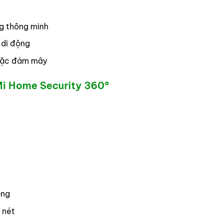
g thông minh
 di động
hoặc đám mây
Mi Home Security 360°
ộng
 nét