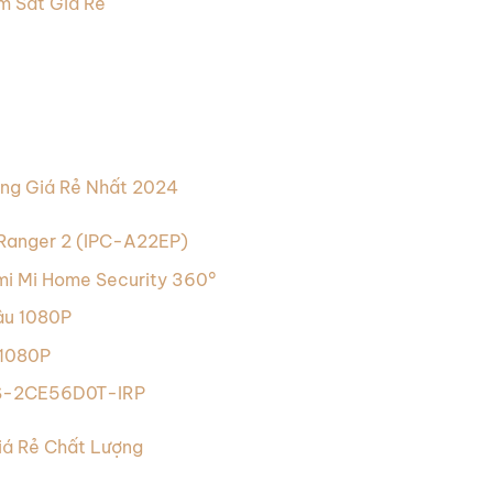
m Sát Giá Rẻ
ng Giá Rẻ Nhất 2024
u Ranger 2 (IPC-A22EP)
omi Mi Home Security 360°
âu 1080P
 1080P
DS-2CE56D0T-IRP
á Rẻ Chất Lượng