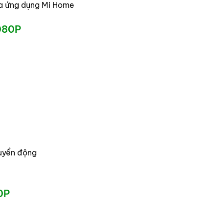
ua ứng dụng Mi Home
080P
huyển động
0P