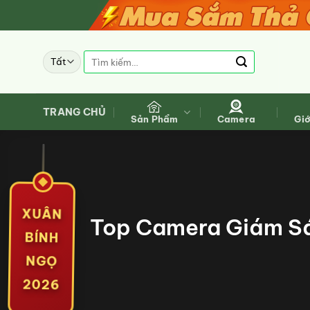
Bỏ
qua
nội
Tìm
dung
kiếm:
TRANG CHỦ
Sản Phẩm
Camera
Giớ
XUÂN
Top Camera Giám Sá
BÍNH
NGỌ
2026