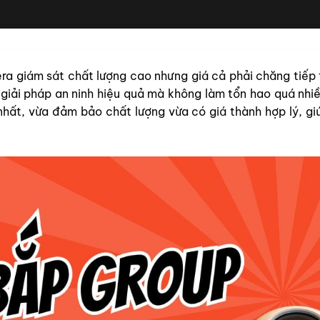
a giám sát chất lượng cao nhưng giá cả phải chăng tiếp 
iải pháp an ninh hiệu quả mà không làm tổn hao quá nhiều c
hất, vừa đảm bảo chất lượng vừa có giá thành hợp lý, g