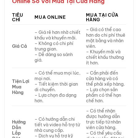
Online So Với Mua Tại Cửa Hàng
TIÊU
MUA TẠI CỬA
MUA ONLINE
CHÍ
HÀNG
– Giá có thể cao
– Giá rẻ hơn nhờ chiết
hơn do chi phí thuê
khấu và khuyến mãi.
mặt bằng và nhân
– Không có chi phí
Giá Cả
viên.
trung gian.
– Khuyến mãi và
– Dễ dàng so sánh
chiết khấu thường
giá.
ít hơn.
– Có thể mua mọi lúc,
– Cần phải đến
mọi nơi.
cửa hàng và có
Tiện Lợi
– Tiết kiệm thời gian
thể phải xếp hàng.
Mua
di chuyển.
– Lựa chọn sản
Hàng
– Lựa chọn đa dạng
phẩm có thể hạn
hơn.
chế hơn.
– Có thể nhận
được hướng dẫn
– Có hướng dẫn chi
Hướng
trực tiếp từ nhân
tiết và video hỗ trợ từ
Dẫn
viên cửa hàng.
nhà cung cấp.
Lắp
– Có thể yêu cầu
– Dịch vụ hỗ trợ kỹ