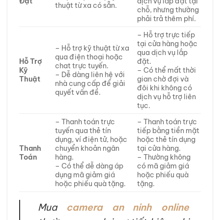
Đặt
dịch vụ lắp đặt tại
thuật từ xa có sẵn.
chỗ, nhưng thường
phải trả thêm phí.
– Hỗ trợ trực tiếp
tại cửa hàng hoặc
– Hỗ trợ kỹ thuật từ xa
qua dịch vụ lắp
qua điện thoại hoặc
Hỗ Trợ
đặt.
chat trực tuyến.
Kỹ
– Có thể mất thời
– Dễ dàng liên hệ với
Thuật
gian chờ đợi và
nhà cung cấp để giải
đôi khi không có
quyết vấn đề.
dịch vụ hỗ trợ liên
tục.
– Thanh toán trực
– Thanh toán trực
tuyến qua thẻ tín
tiếp bằng tiền mặt
dụng, ví điện tử, hoặc
hoặc thẻ tín dụng
Thanh
chuyển khoản ngân
tại cửa hàng.
Toán
hàng.
– Thường không
– Có thể dễ dàng áp
có mã giảm giá
dụng mã giảm giá
hoặc phiếu quà
hoặc phiếu quà tặng.
tặng.
Mua
camera an ninh online